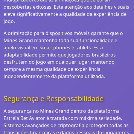
descobertas exitosas. Esta atenção aos detalhes visuais
eleva significativamente a qualidade da experiência de
jogo.
A otimização para dispositivos móveis garante que o
Mines Grand mantenha toda sua funcionalidade e
apelo visual em smartphones e tablets. Esta
adaptabilidade permite que jogadores brasileiros
desfrutem do jogo em qualquer lugar, mantendo
sempre a mesma qualidade de experiência
independentemente da plataforma utilizada.
Segurança e Responsabilidade
A segurança no Mines Grand dentro da plataforma
Estrela Bet Aviator é tratada com máxima seriedade.
Sistemas avançados de criptografia protegem todas as
transações financeiras e dados pessoais dos jogadores.