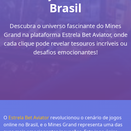
Brasil
Descubra o universo fascinante do Mines
Grand na plataforma Estrela Bet Aviator, onde
cada clique pode revelar tesouros incríveis ou
desafios emocionantes!
O
Estrela Bet Aviator
revolucionou o cenário de jogos
online no Brasil, e o Mines Grand representa uma das