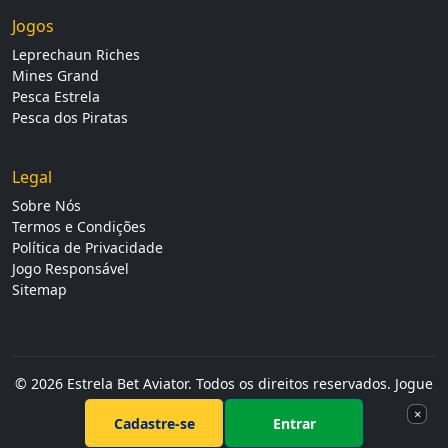
Jogos
Leprechaun Riches
Mines Grand
Pesca Estrela
Pesca dos Piratas
Legal
Sobre Nós
Termos e Condições
Política de Privacidade
Jogo Responsável
Sitemap
© 2026 Estrela Bet Aviator. Todos os direitos reservados. Jogue
com responsabilidade.
×
Cadastre-se
Entrar